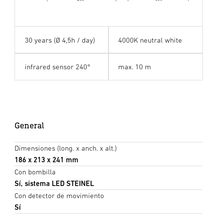
30 years (Ø 4,5h / day)
4000K neutral white
infrared sensor 240°
max. 10 m
General
Dimensiones (long. x anch. x alt.)
186 x 213 x 241 mm
Con bombilla
Sí, sistema LED STEINEL
Con detector de movimiento
Sí