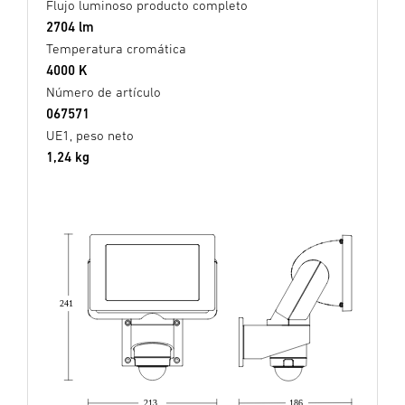
Flujo luminoso producto completo
2704 lm
Temperatura cromática
4000 K
Número de artículo
067571
UE1, peso neto
1,24 kg
241
213
186