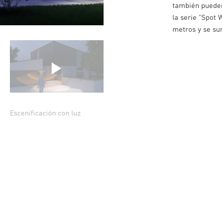
también pueden
la serie "Spot
metros y se su
Escenificación con luz