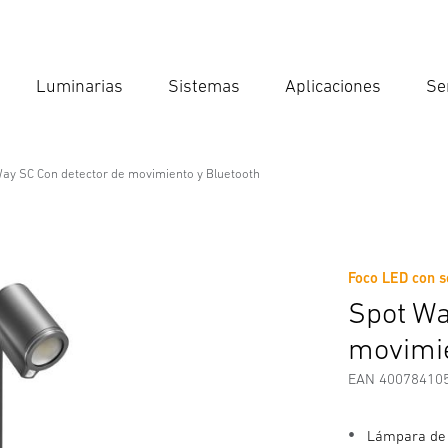
Luminarias
Sistemas
Aplicaciones
Se
Int
Búsqu
ay SC Con detector de movimiento y Bluetooth
tor de movimiento y Bluetooth
Foco LED con s
Descargas
Instrucciones de Seguridad y Advertencias
I
Spot Wa
movimie
EAN 40078410
Lámpara de 