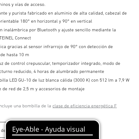
inos y vías de acceso.
nte y purista fabricado en aluminio de alta calidad, cabezal de
rientable 180° en horizontal y 90° en vertical
n inalámbrica por Bluetooth y ajuste sencillo mediante la
STEINEL Connect
ca gracias al sensor infrarrojo de 90° con detección de
de hasta 10 m
uz de control crepuscular, temporizador integrado, modo de
turno reducido, 4 horas de alumbrado permanente
illa LED GU-10 de luz blanca cálida (3000 K) con 512 lm a 7,9 W
e de red de 2,5 m y accesorios de montaje
incluye una bombilla de la
clase de eficiencia energética F