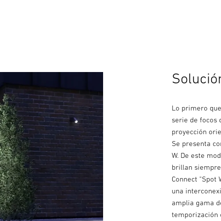
Solució
Lo primero que
serie de focos
proyección ori
Se presenta co
W. De este modo
brillan siempr
Connect "Spot 
una interconexi
amplia gama de
temporización 