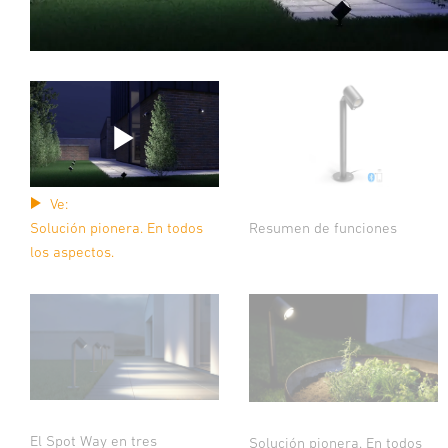
Ve:
Resumen de funciones
Solución pionera. En todos
los aspectos.
El Spot Way en tres
Solución pionera. En todos