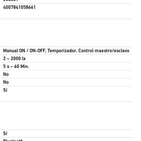
4007841058661
Manual ON / ON-OFF, Temporizador, Control maestro/esclavo
2 – 2000 lx
5 s – 60 Min.
No
No
Sí
Sí