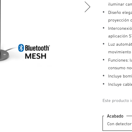
iluminar cam
Diseño elega
proyección o
Interconexió
aplicación 
Luz automáti
movimiento 
Funciones: l
consumo noc
Incluye bomb
Incluye cabl
Este producto 
Acabado