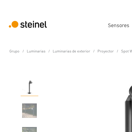
Sensores
Grupo
Luminarias
Luminarias de exterior
Proyector
Spot W
Foco LED con sensor
Spot Way SC Con detec
Propiedades
Datos técnicos
Detalles del producto