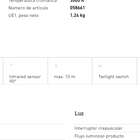
Temperatura cromática
3000 K
Número de artículo
058661
UE1, peso neto
1,24 kg
Infrared sensor
max. 10 m
Twilight switch
90°
Luz
Interruptor crepuscular
Flujo luminoso producto