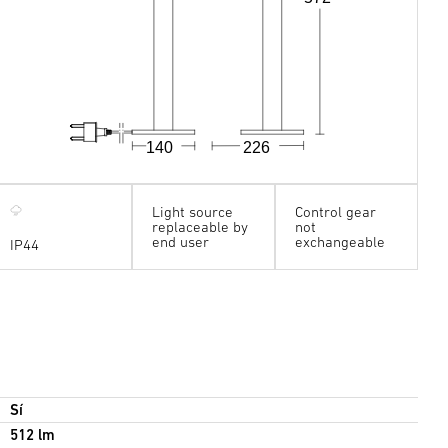
140
226
Light source
Control gear
replaceable by
not
end user
exchangeable
IP44
Sí
512 lm