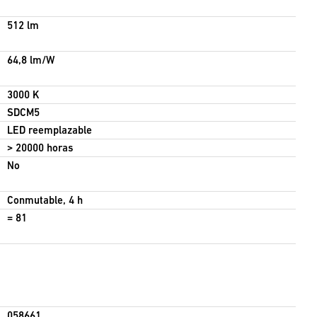
512 lm
64,8 lm/W
3000 K
SDCM5
LED reemplazable
> 20000 horas
No
Conmutable, 4 h
= 81
058661