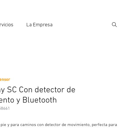
rvicios
La Empresa
Búsqu
roducir el término de búsqueda
eda
ensor
nformación del fabricante
y SC Con detector de
nto y Bluetooth
58661
pie y para caminos con detector de movimiento, perfecta para