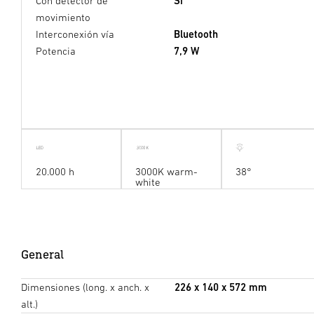
Con detector de
Sí
movimiento
Interconexión vía
Bluetooth
Potencia
7,9 W
20.000 h
3000K warm-
38°
white
General
Dimensiones (long. x anch. x
226 x 140 x 572 mm
alt.)