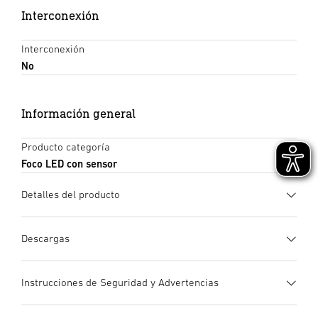
Interconexión
Interconexión
No
Información general
Producto categoría
Foco LED con sensor
Detalles del producto
Descargas
Ficha de datos
(PDF, 1241 KB)
Instrucciones de Seguridad y Advertencias
Iniciar descarga
1. Información de producto importante