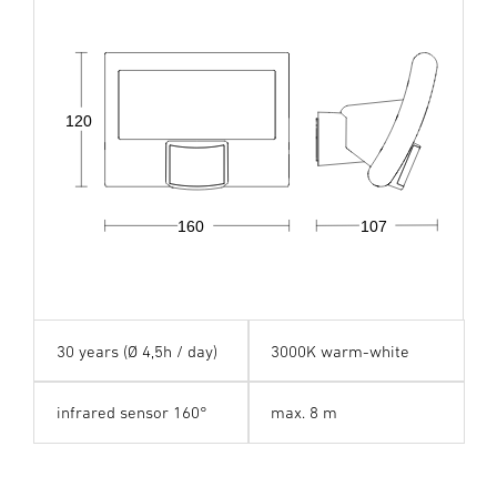
120
160
107
30 years (Ø 4,5h / day)
3000K warm-white
infrared sensor 160°
max. 8 m