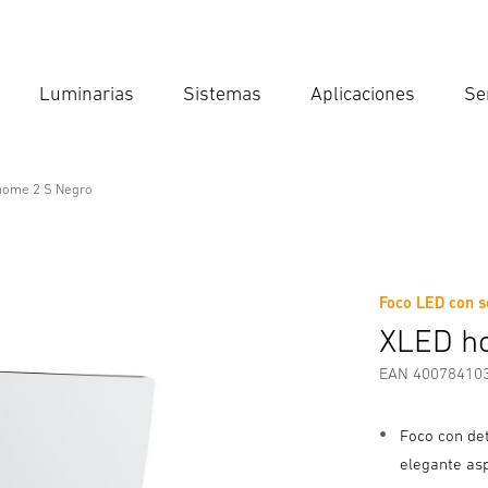
Luminarias
Sistemas
Aplicaciones
Se
Int
Búsqu
home 2 S Negro
Foco LED con s
Descargas
Instrucciones de Seguridad y Advertencias
I
XLED h
EAN 40078410
Foco con de
elegante as