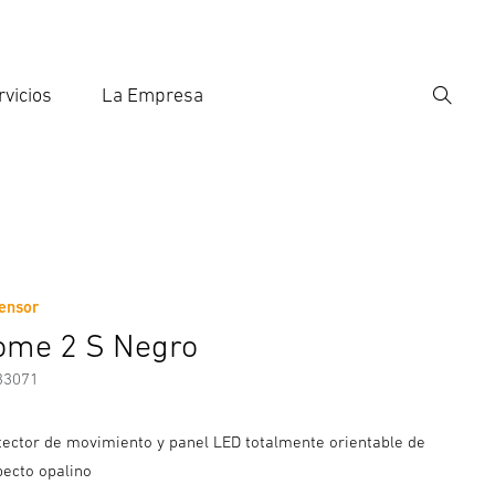
rvicios
La Empresa
Búsqu
roducir el término de búsqueda
eda
ensor
nformación del fabricante
Accesorios
ome 2 S Negro
33071
tector de movimiento y panel LED totalmente orientable de
pecto opalino