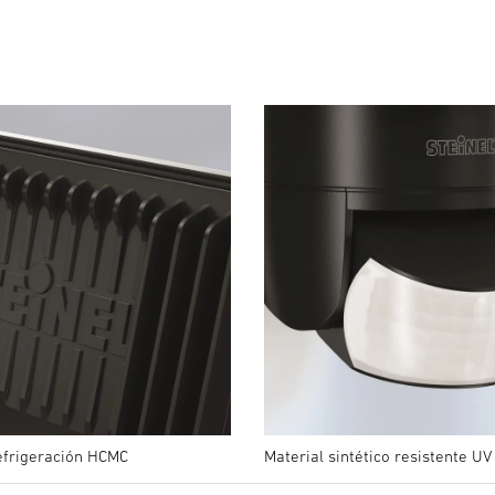
XLED home 2 S Negro
×
efrigeración HCMC
Material sintético resistente UV