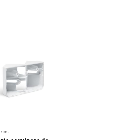
9 KB)
180°
Light source
Control gear
horizontal, 90°
not
not
vertical
exchangeable
exchangeable
Sí
1550 lm
1550 lm
113 lm/W
rios
3000 K