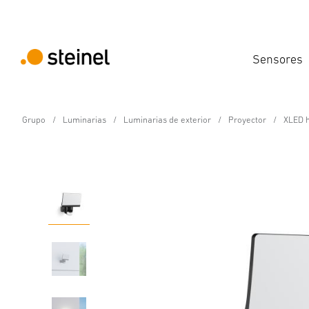
Sensores
Grupo
Luminarias
Luminarias de exterior
Proyector
XLED 
Foco LED con sensor
XLED home 2 S Negro
Propiedades
Detalles del producto
Datos técnicos