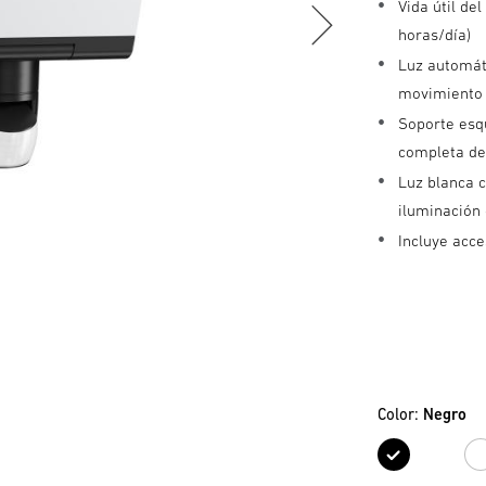
Vida útil de
horas/día)
Luz automáti
movimiento 
Soporte esqu
completa de
Luz blanca c
iluminación
Incluye acc
Color:
Negro
Negr