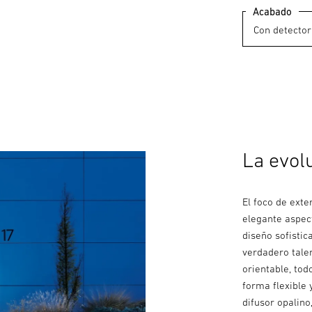
Acabado
La evol
El foco de exte
elegante aspec
diseño sofistic
verdadero tale
orientable, to
forma flexible 
difusor opalino