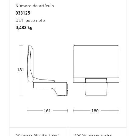
Número de artículo
033125
UE1, peso neto
0,483 kg
181
161
180
30 years (Ø 4,5h / day)
3000K warm-white