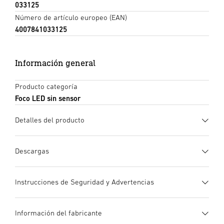
033125
Número de artículo europeo (EAN)
4007841033125
Información general
Producto categoría
Foco LED sin sensor
Detalles del producto
Descargas
Ficha de datos
(PDF, 1191 KB)
Instrucciones de Seguridad y Advertencias
Iniciar descarga
1. Información de producto importante
Información del fabricante
¡Leer detenidamente y conservar para futuras consultas! –
Instrucciones de uso
(PDF, 8 MB)