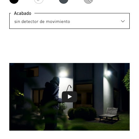
Negro
Blanco
Antracita
Plata
Acabado