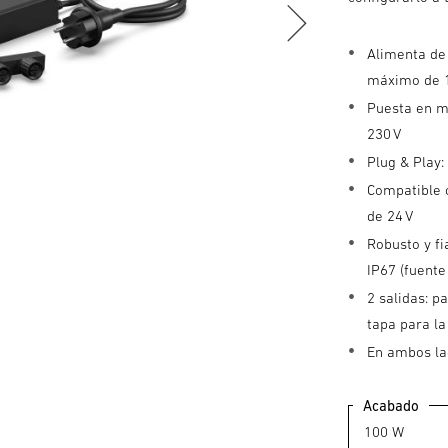
Alimenta de 
máximo de 1
Puesta en m
230 V
Plug & Play:
Compatible 
de 24 V
Robusto y fi
IP67 (fuente
2 salidas: p
tapa para la
En ambos la
Acabado