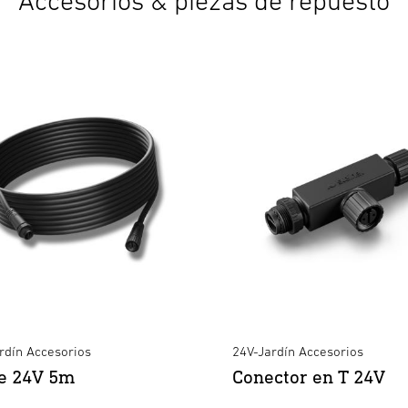
Accesorios & piezas de repuesto
2 salidas
Enchufe de red
Fuente de
IP44
alimentación
IP67
Versión eléctrica
Anzahl der Ausgänge
Geeignet für
Konstantspannung
Geeignet für Konstantstrom
Ausgangsleistung
rdín Accesorios
24V-Jardín Accesorios
Ausgangsspannung
e 24V 5m
Conector en T 24V
 / Balcón