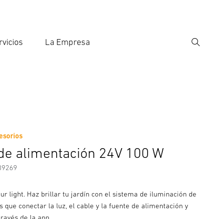
rvicios
La Empresa
Búsqu
roducir el término de búsqueda
eda
esorios
nformación del fabricante
Accesorios
de alimentación 24V 100 W
89269
ur light. Haz brillar tu jardín con el sistema de iluminación de
es que conectar la luz, el cable y la fuente de alimentación y
través de la app.