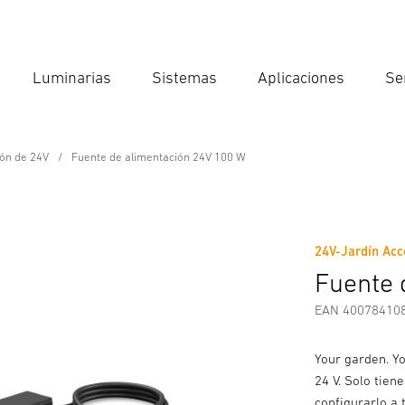
Luminarias
Sistemas
Aplicaciones
Se
Int
Búsqu
ión de 24V
Fuente de alimentación 24V 100 W
n 24V 100 W
24V-Jardín Acc
Descargas
Instrucciones de Seguridad y Advertencias
I
Fuente 
EAN 40078410
Your garden. Yo
24 V. Solo tien
configurarlo a 