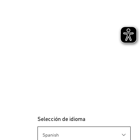
089269
4007841089269
24V-Jardín Accesorios
Selección de idioma