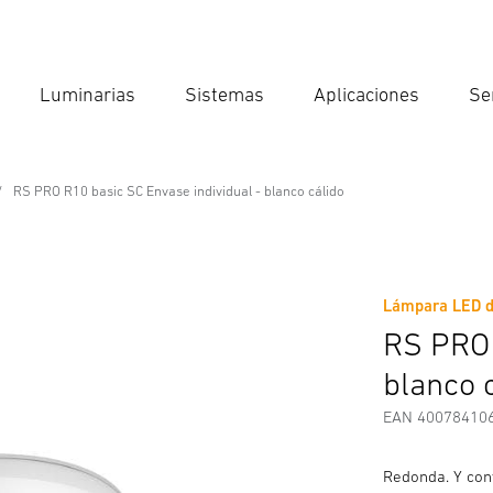
Luminarias
Sistemas
Aplicaciones
Se
Int
Búsqu
RS PRO R10 basic SC Envase individual - blanco cálido
ssional Line
vase individual - blanco cálido
Lámpara LED de
Descargas
Instrucciones de Seguridad y Advertencias
I
RS PRO 
blanco 
EAN 40078410
Redonda. Y conv