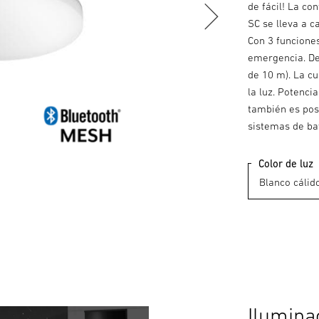
de fácil! La co
SC se lleva a c
Con 3 funciones
emergencia. Det
de 10 m). La cu
la luz. Potenci
también es pos
sistemas de bat
Color de luz
Ilumina