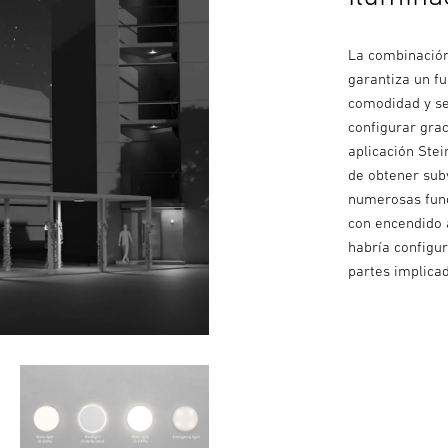
La combinación
garantiza un f
comodidad y se
configurar gra
aplicación Stei
de obtener subv
numerosas func
con encendido 
habría configu
partes implica