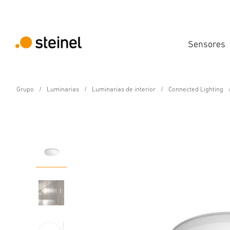
Sensores
Grupo
Luminarias
Luminarias de interior
Connected Lighting
Lámpara LED de interior con sensor - Profe
RS PRO R10 basic SC En
Propiedades
Datos técnicos
Detalles del producto