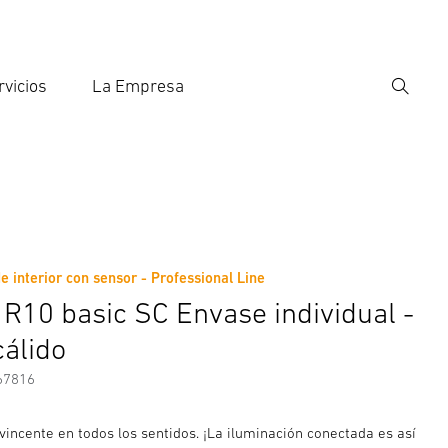
rvicios
La Empresa
Búsqu
roducir el término de búsqueda
eda
 interior con sensor - Professional Line
nformación del fabricante
Accesorios
R10 basic SC Envase individual -
cálido
67816
incente en todos los sentidos. ¡La iluminación conectada es así