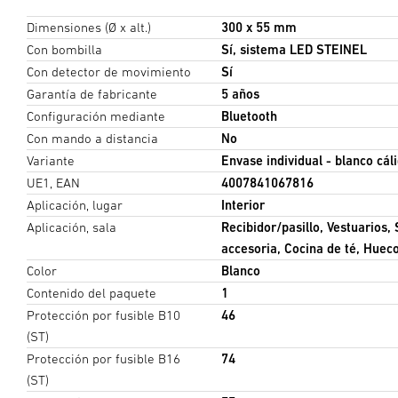
Dimensiones (Ø x alt.)
300 x 55 mm
Con bombilla
Sí, sistema LED STEINEL
Con detector de movimiento
Sí
Garantía de fabricante
5 años
Configuración mediante
Bluetooth
Con mando a distancia
No
Variante
Envase individual - blanco cál
UE1, EAN
4007841067816
Aplicación, lugar
Interior
Aplicación, sala
Recibidor/pasillo, Vestuarios, 
accesoria, Cocina de té, Hueco
Color
Blanco
Contenido del paquete
1
Protección por fusible B10
46
(ST)
Protección por fusible B16
74
(ST)