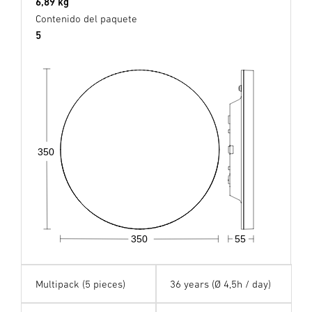
6,89 kg
Contenido del paquete
5
350
350
55
Multipack (5 pieces)
36 years (Ø 4,5h / day)