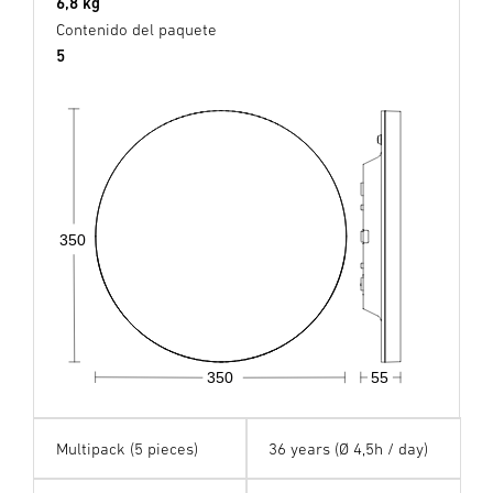
6,8 kg
Contenido del paquete
5
350
350
55
Multipack (5 pieces)
36 years (Ø 4,5h / day)