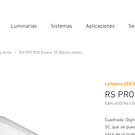
Luminarias
Sistemas
Aplicaciones
Se
Int
Búsqu
y techo
RS PRO R20 Q basic SC Blanco neutro
ssional Line
 Blanco neutro
Lámpara LED de
Descargas
Instrucciones de Seguridad y Advertencias
I
RS PRO 
EAN 40078410
Cuadrada. Digit
SC, que se pue
hace de la ilu