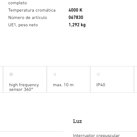
completo
Temperatura cromática
4000 K
Número de artículo
067830
UE1, peso neto
1,292 kg
high frequency
max. 10 m
IP40
sensor 360°
Luz
Interruptor crepuscular