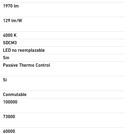
1970 lm
lux @0.8m)
129 lm/W
4000 K
SDCM3
ra de la sala
LED no reemplazable
Sin
Passive Thermo Control
ra de montaje Delta
Sí
o de reflexión del techo
Conmutable
100000
73000
60000