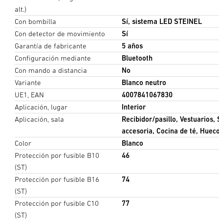
alt.)
(500 lux @0.8m)
(4 lux @0.8m)
Con bombilla
Sí, sistema LED STEINEL
Con detector de movimiento
Sí
Garantía de fabricante
5 años
Dimensiones de la sala
Configuración mediante
Bluetooth
Con mando a distancia
No
Longitud de la sala
Variante
Blanco neutro
UE1, EAN
4007841067830
Aplicación, lugar
Interior
Altura del nivel de trabajo
Aplicación, sala
Recibidor/pasillo, Vestuarios, 
accesoria, Cocina de té, Hueco
Color
Blanco
Grado de reflexión del suelo
Protección por fusible B10
46
(ST)
Protección por fusible B16
74
Factor de mantenimiento
(ST)
Protección por fusible C10
77
(ST)