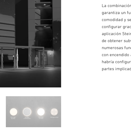
La combinación
garantiza un f
comodidad y se
configurar gra
aplicación Stei
de obtener subv
numerosas func
con encendido 
habría configu
partes implica