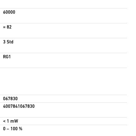
60000
= 82
3 Std
Calcular
RG1
067830
4007841067830
< 1 mW
0 – 100 %