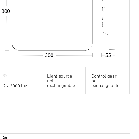
300
300
55
Light source
Control gear
not
not
×
exchangeable
exchangeable
2 - 2000 lux
Sí