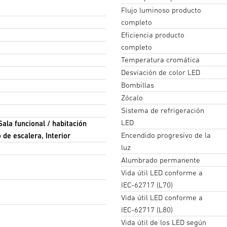
Flujo luminoso producto
(100 lux @0.2m)
(100 lux @0.2m)
(300 
completo
Eficiencia producto
completo
Temperatura cromática
Desviación de color LED
Anchura de la sala
Altu
Bombillas
Zócalo
Sistema de refrigeración
Altura de montaje
Altu
LED
Sala funcional / habitación
Encendido progresivo de la
 de escalera, Interior
luz
Grado de reflexión de la pared
Grad
Alumbrado permanente
Vida útil LED conforme a
IEC-62717 (L70)
Vida útil LED conforme a
IEC-62717 (L80)
Vida útil de los LED según