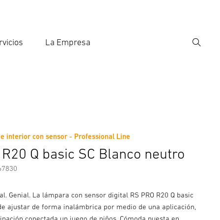
rvicios
La Empresa
Búsqu
roducir el término de búsqueda
eda
 interior con sensor - Professional Line
nformación del fabricante
Accesorios
R20 Q basic SC Blanco neutro
67830
al. Genial. La lámpara con sensor digital RS PRO R20 Q basic
de ajustar de forma inalámbrica por medio de una aplicación,
minación conectada un juego de niños. Cómoda puesta en