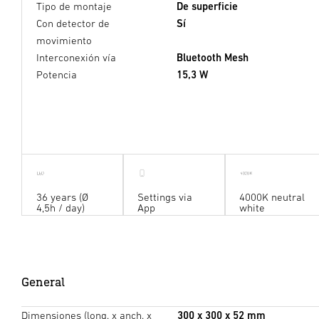
Tipo de montaje
De superficie
Con detector de
Sí
movimiento
Interconexión vía
Bluetooth Mesh
Potencia
15,3 W
Cálculo de la luz
36 years (Ø
Settings via
4000K neutral
4,5h / day)
App
white
Interior
General
Dimensiones (long. x anch. x
300 x 300 x 52 mm