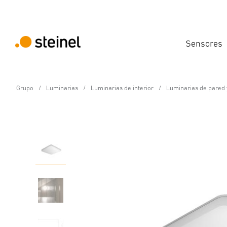
Sensores
Grupo
Luminarias
Luminarias de interior
Luminarias de pared 
Lámpara LED de interior con sensor - Profe
RS PRO R20 Q basic SC
Propiedades
Datos técnicos
Detalles del producto