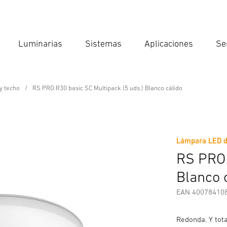
Luminarias
Sistemas
Aplicaciones
Se
Int
Búsqu
y techo
RS PRO R30 basic SC Multipack (5 uds.) Blanco cálido
ssional Line
ltipack (5 uds.) Blanco cálido
Lámpara LED de
Descargas
Instrucciones de Seguridad y Advertencias
I
RS PRO 
Blanco 
EAN 40078410
Redonda. Y tota