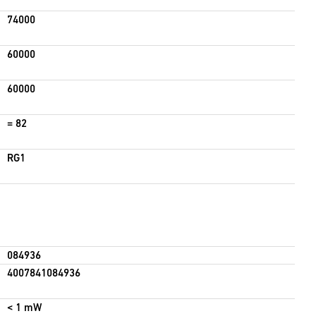
74000
60000
60000
= 82
RG1
084936
4007841084936
< 1 mW