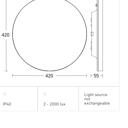
420
420
55
Light source
not
exchangeable
IP40
2 - 2000 lux