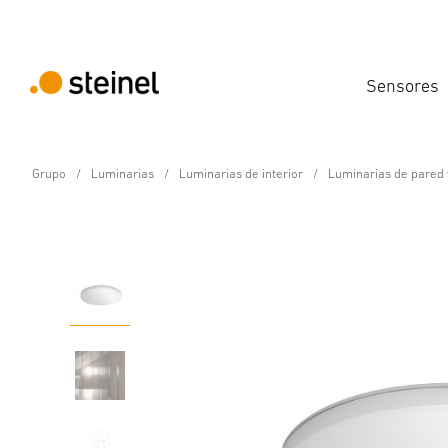
Sensores
Grupo
Luminarias
Luminarias de interior
Luminarias de pared 
Lámpara LED de interior con sensor - Profe
RS PRO R30 basic SC Mu
Propiedades
Datos técnicos
Detalles del producto