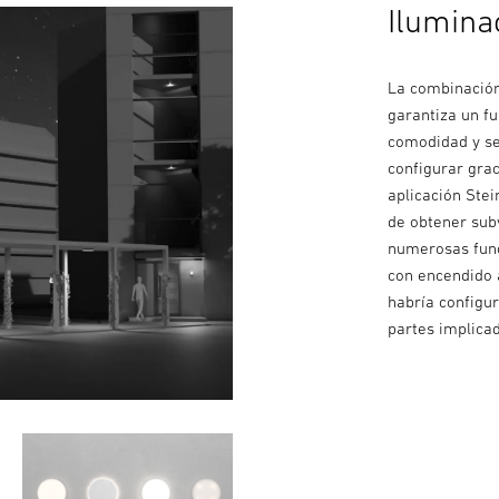
Ilumina
La combinación
garantiza un f
comodidad y se
configurar gra
aplicación Stei
de obtener subv
numerosas func
con encendido 
habría configu
partes implica