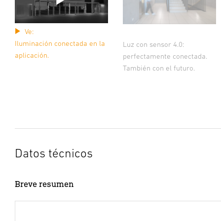
Ve:
Iluminación conectada en la
Luz con sensor 4.0:
aplicación.
perfectamente conectada.
También con el futuro.
Datos técnicos
Breve resumen