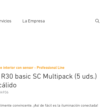
rvicios
La Empresa
Búsqu
roducir el término de búsqueda
eda
 interior con sensor - Professional Line
nformación del fabricante
Accesorios
R30 basic SC Multipack (5 uds.)
cálido
84936
lmente convincente. ¡Así de fácil es la iluminación conectada!