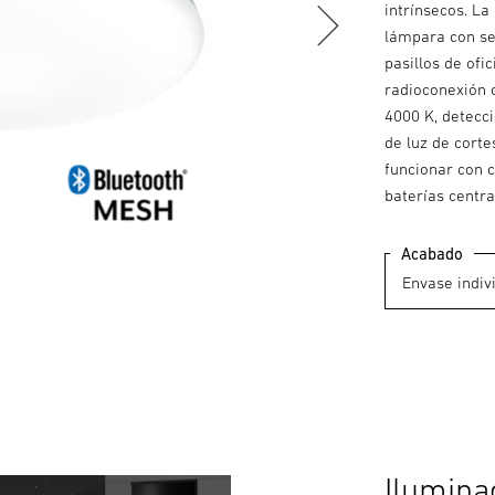
intrínsecos. L
lámpara con sen
pasillos de ofi
radioconexión c
4000 K, detecci
de luz de corte
funcionar con c
baterías centra
Acabado
Ilumina