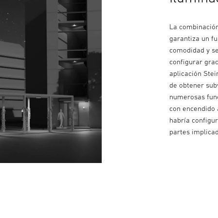
La combinación
garantiza un f
comodidad y se
configurar gra
aplicación Stei
de obtener subv
numerosas func
con encendido 
habría configu
partes implica