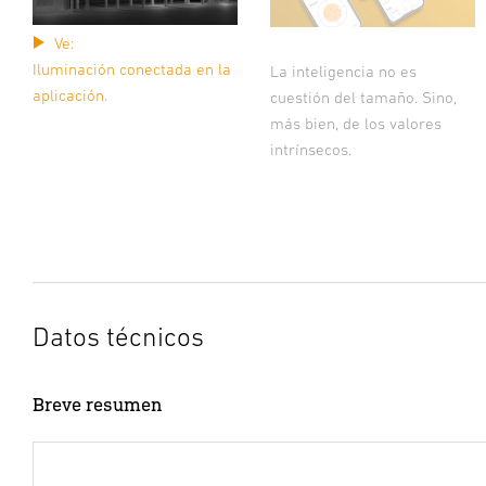
Ve:
Iluminación conectada en la
La inteligencia no es
aplicación.
cuestión del tamaño. Sino,
más bien, de los valores
intrínsecos.
Datos técnicos
Breve resumen