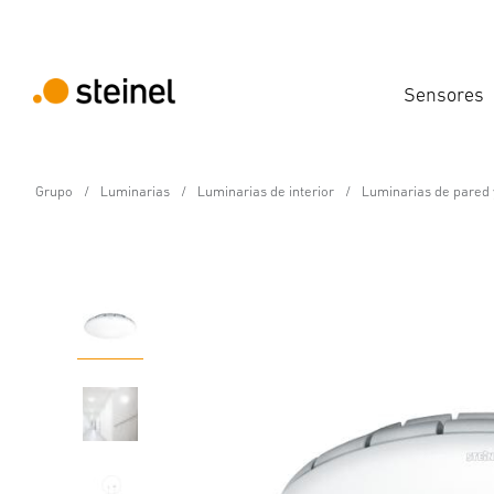
Sensores
Grupo
Luminarias
Luminarias de interior
Luminarias de pared 
Lámpara LED de interior con sensor - Profe
RS PRO S10 SC Policar
Propiedades
Datos técnicos
Detalles del producto