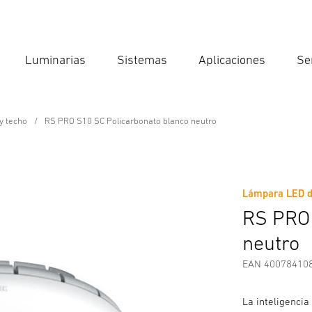
Luminarias
Sistemas
Aplicaciones
Se
Int
Búsqu
y techo
RS PRO S10 SC Policarbonato blanco neutro
ssional Line
bonato blanco neutro
Lámpara LED de
Descargas
Instrucciones de Seguridad y Advertencias
I
RS PRO 
neutro
EAN 40078410
La inteligencia