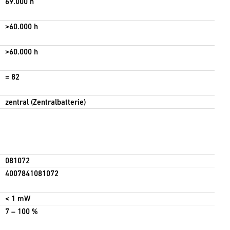
69.000 h
>60.000 h
>60.000 h
= 82
zentral (Zentralbatterie)
081072
4007841081072
< 1 mW
7 – 100 %