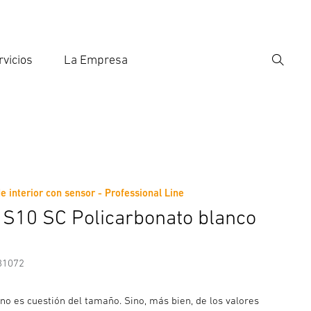
rvicios
La Empresa
Búsqu
roducir el término de búsqueda
eda
 interior con sensor - Professional Line
nformación del fabricante
Accesorios
S10 SC Policarbonato blanco
81072
 no es cuestión del tamaño. Sino, más bien, de los valores