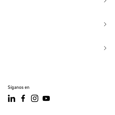
Luminarias
Sensores
STEINEL Tools
Nuestra misión
STEINEL Solutions
Contacto
Síganos en