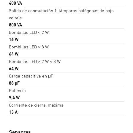
400 VA
Salida de conmutación 1, lámparas halógenas de bajo
voltaje
800 VA
Bombillas LED < 2 W
16 W
Bombillas LED > 8 W
64 W
Bombillas LED > 2 W < 8 W
64 W
Carga capacitiva en μF
88 µF
Potencia
9,4 W
Corriente de cierre, máxima
13 A
Sensores