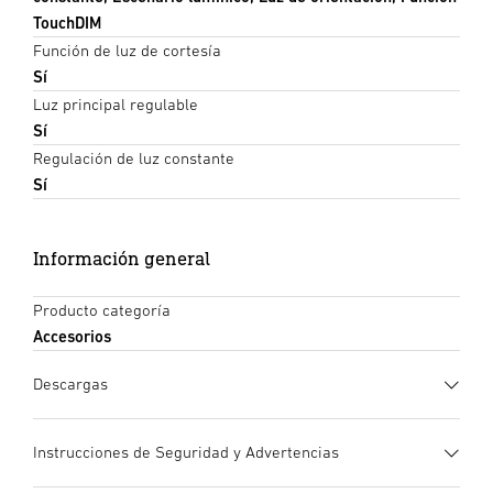
TouchDIM
Función de luz de cortesía
Sí
Luz principal regulable
Sí
Regulación de luz constante
Sí
Información general
Producto categoría
Accesorios
Descargas
Ficha de datos
(PDF, 401 KB)
Instrucciones de Seguridad y Advertencias
Iniciar descarga