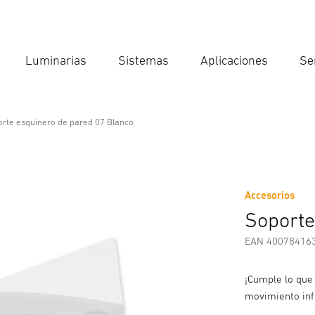
Luminarias
Sistemas
Aplicaciones
Se
Int
Búsqu
rte esquinero de pared 07 Blanco
pared 07 Blanco
Accesorios
y Advertencias
Información del fabricante
Accesorios
Soporte
EAN 40078416
¡Cumple lo que
movimiento inf