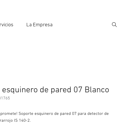
rvicios
La Empresa
Búsqu
roducir el término de búsqueda
eda
 esquinero de pared 07 Blanco
31765
 promete! Soporte esquinero de pared 07 para detector de
rarrojo IS 140-2.