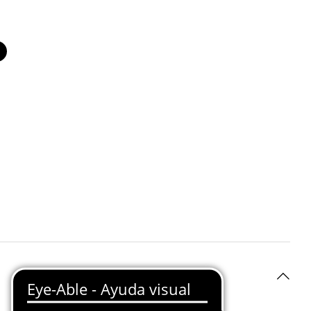
co
Negro