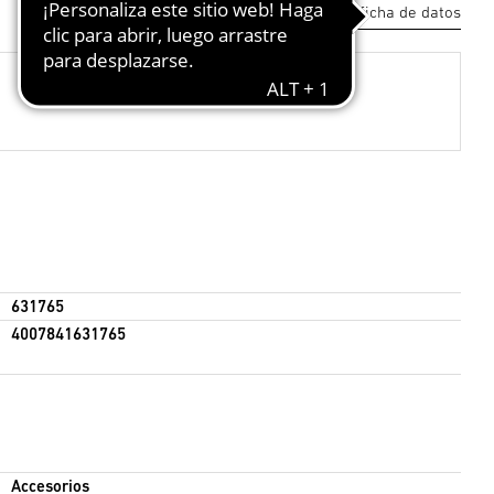
Descargar ficha de datos
631765
4007841631765
Accesorios