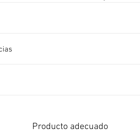
Texto de la licitación DOCX
Iniciar descarga
cias
Producto adecuado