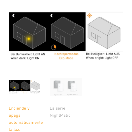
Enciende y
La serie
apaga
NightMatic
automáticamente
la luz.