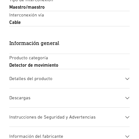
Maestro/maestro
Interconexión vía
Cable
Información general
Producto categoría
Detector de movimiento
Detalles del producto
Descargas
Ficha de datos
(PDF, 1859 KB)
Instrucciones de Seguridad y Advertencias
Iniciar descarga
1. Información de producto importante
Información del fabricante
¡Leer detenidamente y conservar para futuras consultas! –
Instrucciones de uso
(PDF, 9 MB)