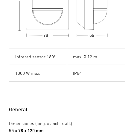
78
55
infrared sensor 180°
max. Ø 12 m
1000 W max.
IP54
General
Dimensiones (long. x anch. x alt.)
55 x 78 x 120 mm