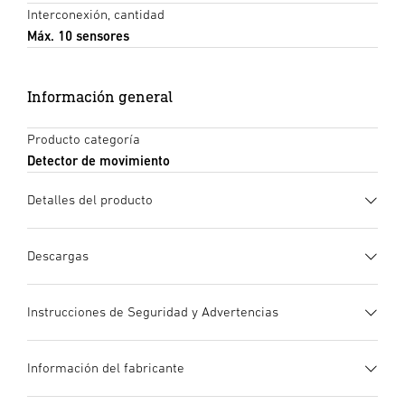
Interconexión, cantidad
Máx. 10 sensores
Información general
Producto categoría
Detector de movimiento
Detalles del producto
Descargas
Instrucciones de uso
(PDF, 7 MB)
Instrucciones de Seguridad y Advertencias
Iniciar descarga
1. Información de producto importante
Información del fabricante
¡Leer detenidamente y conservar para futuras consultas! –
Texto de la licitación GAEB
(XML, 6505 Bytes)
Protegido por derechos de autor. Queda terminantemente
Iniciar descarga