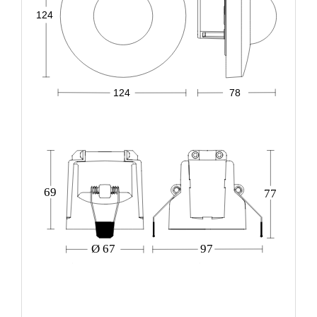
124
124
78
69
77
Ø 67
97