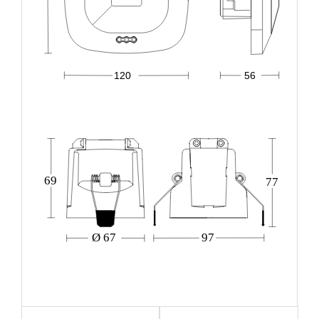
120
56
69
77
Ø 67
97