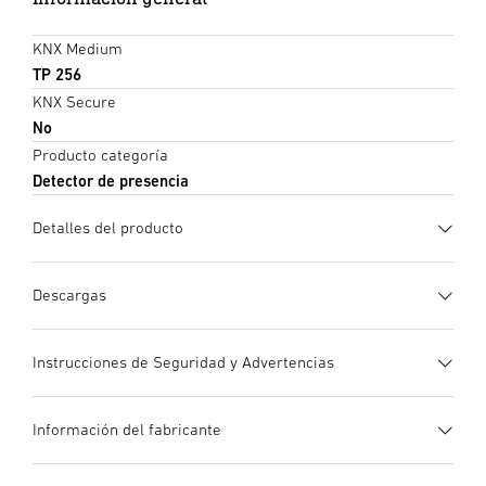
KNX Medium
TP 256
KNX Secure
No
Producto categoría
Detector de presencia
Detalles del producto
Descargas
Ficha de datos
(PDF, 1262 KB)
Instrucciones de Seguridad y Advertencias
Iniciar descarga
1. Información de producto importante
Información del fabricante
¡Leer detenidamente y conservar para futuras consultas! –
Instrucciones de uso
(PDF, 12 MB)
Protegido por derechos de autor. Queda terminantemente
Iniciar descarga
Mandos a distancia
Fabricante
Mando a distancia Smart