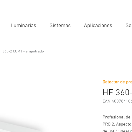
Luminarias
Sistemas
Aplicaciones
Se
Int
Búsqu
F 360-2 COM1 - empotrado
otrado
Detector de pre
Instrucciones de Seguridad y Advertencias
Información del fab
HF 360
EAN 40078410
Profesional de 
PRO 2. Aspecto
de 360°: ideal