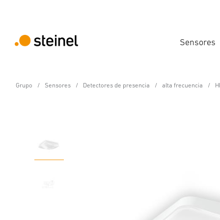
Sensores
Grupo
Sensores
Detectores de presencia
alta frecuencia
H
Detector de presencia - Professional Line
HF 360-2 COM1 - emp
Datos técnicos
Detalles del producto
Descargas