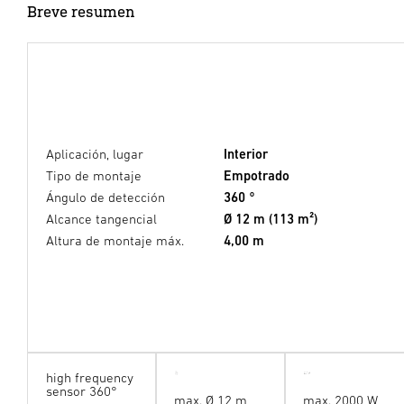
Breve resumen
Aplicación, lugar
Interior
Tipo de montaje
Empotrado
Ángulo de detección
360 °
Alcance tangencial
Ø 12 m (113 m²)
Altura de montaje máx.
4,00 m
high frequency
sensor 360°
max. Ø 12 m
max. 2000 W