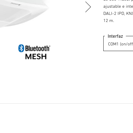
ajustable e int
DALI-2 IPD, KNX
12 m.
Interfaz