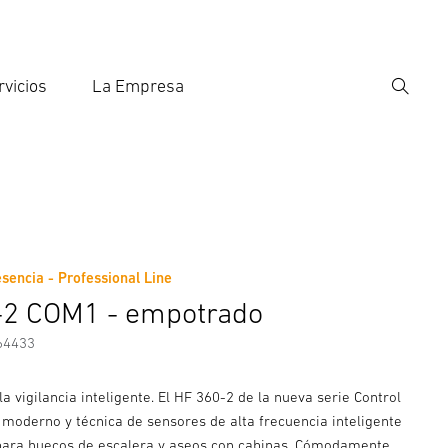
rvicios
La Empresa
Búsqu
roducir el término de búsqueda
eda
sencia - Professional Line
ricante
-2 COM1 - empotrado
64433
la vigilancia inteligente. El HF 360-2 de la nueva serie Control
 moderno y técnica de sensores de alta frecuencia inteligente
 para huecos de escalera y aseos con cabinas. Cómodamente