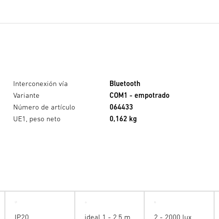
Interconexión vía
Bluetooth
Variante
COM1 - empotrado
Número de artículo
064433
UE1, peso neto
0,162 kg
IP20
ideal 1 - 2,5 m
2 - 2000 lux