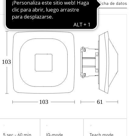
Descargar ficha de datos
103
103
61
5 sec - 60 min
IQ-mode
Teach mode