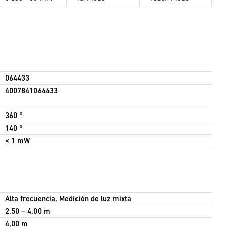
064433
4007841064433
360 °
140 °
< 1 mW
Alta frecuencia, Medición de luz mixta
2,50 – 4,00 m
4,00 m