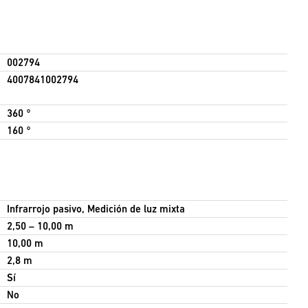
002794
4007841002794
360 °
160 °
Infrarrojo pasivo, Medición de luz mixta
2,50 – 10,00 m
10,00 m
2,8 m
Sí
No