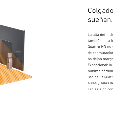
Colgado 
sueñan.
La alta definic
también para l
Quattro HD es 
de conmutación
no dejan marge
Excepcional: l
mínima pérdida
uso de IR Quat
aulas y salas 
Eso es algo con