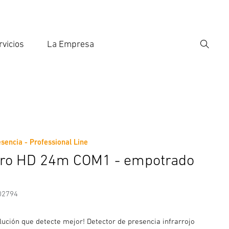
rvicios
La Empresa
Búsqu
roducir el término de búsqueda
eda
sencia - Professional Line
nformación del fabricante
Accesorios
tro HD 24m COM1 - empotrado
02794
lución que detecte mejor! Detector de presencia infrarrojo