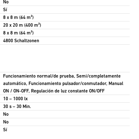
No
Sí
8 x 8 m (64 m²)
20 x 20 m (400 m²)
8 x 8 m (64 m²)
4800 Schaltzonen
Funcionamiento normal/de prueba, Semi/completamente
automático, Funcionamiento pulsador/conmutador, Manual
ON / ON-OFF, Regulación de luz constante ON/OFF
10 – 1000 lx
30 s – 30 Min.
No
No
Sí