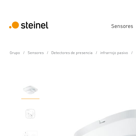
Sensores
Grupo
Sensores
Detectores de presencia
infrarrojo pasivo
Detector de presencia - Professional Line
IR Quattro HD 24m CO
Propiedades
Datos técnicos
Detalles del producto