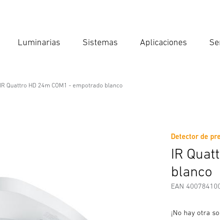
Luminarias
Sistemas
Aplicaciones
Se
Int
Búsqu
IR Quattro HD 24m COM1 - empotrado blanco
M1 - empotrado blanco
Detector de pre
Descargas
Instrucciones de Seguridad y Advertencias
I
IR Quat
blanco
EAN 40078410
¡No hay otra so