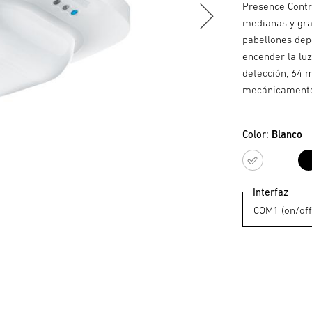
Presence Contro
medianas y gran
pabellones dep
encender la lu
detección, 64 
mecánicament
Color:
Blanco
Blan
Interfaz