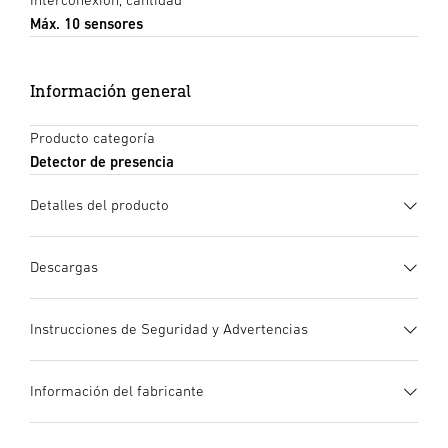
Máx. 10 sensores
Información general
Producto categoría
Detector de presencia
Detalles del producto
Descargas
Ficha de datos
(PDF, 1597 KB)
Instrucciones de Seguridad y Advertencias
Iniciar descarga
1. Información de producto importante
Información del fabricante
¡Leer detenidamente y conservar para futuras consultas! –
Instrucciones de uso
(PDF, 7 MB)
Protegido por derechos de autor. Queda terminantemente
Iniciar descarga
Material sintético
Fabricante
Gran espacio para
prohibida la reimpresión, ya sea total o parcial, salvo con