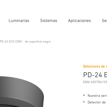
Luminarias
Sistemas
Aplicaciones
Se
Int
Búsqu
PD-24 ECO COM1 - de superficie negro
fessional Line
uperficie negro
Detectores de 
iones de Seguridad y Advertencias
Información del fabricante
PD-24 E
EAN 40078410
Nuestra ser
Detector de