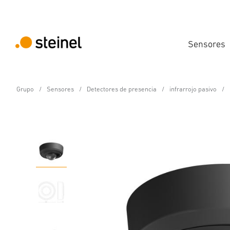
Sensores
Grupo
Sensores
Detectores de presencia
infrarrojo pasivo
Detectores de movimiento y presencia - Pro
PD-24 ECO COM1 - de s
Propiedades
Datos técnicos
Descargas
Instrucc