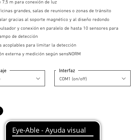
e 7,5 m para conexión de luz
ficinas grandes, salas de reuniones o zonas de tránsito
talar gracias al soporte magnético y al diseño redondo
pulsador y conexión en paralelo de hasta 10 sensores para
campo de detección
s acoplables para limitar la detección
ón externa y medición según sensNORM
taje
Interfaz
co
Negro