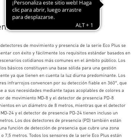
n.
 detectores de movimiento y presencia de la serie Eco Plus se
ntar con éxito y fácilmente los requisitos estándar basados en
 escenarios cotidianos más comunes en el ámbito público. Los
los básicos constituyen una base sólida para una gestión
gente ya que tienen en cuenta la luz diurna predominante. Los
res infrarrojos convencen por su detección fiable en 360°, que
e a sus necesidades mediante tapas acoplables de colores a
ctor de movimiento MD-8 y el detector de presencia PD-8
ientos en un diámetro de 8 metros, mientras que el detector
MD-24 y el detector de presencia PD-24 tienen incluso un
metros. Los dos detectores de presencia (PD) también están
una función de detección de presencia que cubre una zona
 o 7,5 metros. Todos los sensores de la serie Eco Plus están