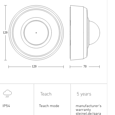
129
129
70
IP54
Teach mode
manufacturer's
warranty
steinel.de/gara