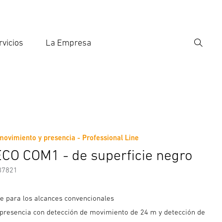
rvicios
La Empresa
Búsqu
roducir el término de búsqueda
eda
movimiento y presencia - Professional Line
Accesorios
CO COM1 - de superficie negro
87821
ie para los alcances convencionales
 presencia con detección de movimiento de 24 m y detección de