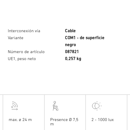
Interconexión vía
Cable
Variante
COM1 - de superficie
negro
Número de artículo
087821
UE1, peso neto
0,257 kg
max. ø 24 m
Presence Ø 7,5
2 - 1000 lux
m