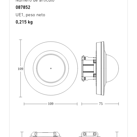
087852
UE1, peso neto
0,215 kg
109
109
75