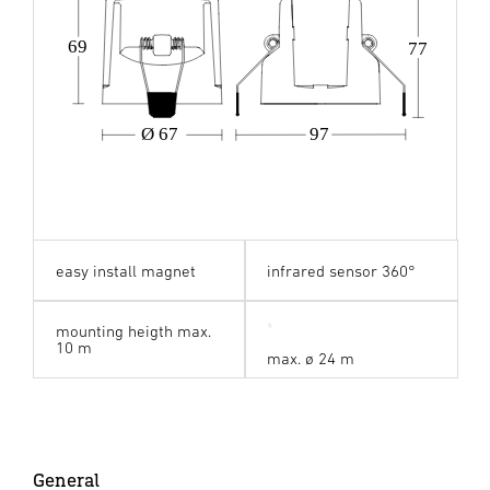
69
77
Ø 67
97
easy install magnet
infrared sensor 360°
mounting heigth max.
10 m
max. ø 24 m
General