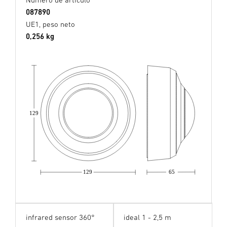
087890
UE1, peso neto
0,256 kg
129
129
65
infrared sensor 360°
ideal 1 - 2,5 m