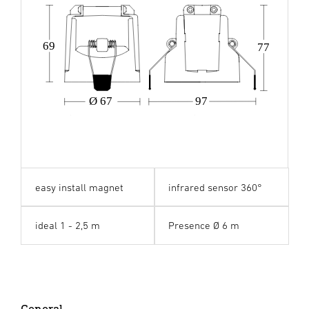
69
77
Ø 67
97
easy install magnet
infrared sensor 360°
ideal 1 - 2,5 m
Presence Ø 6 m
General