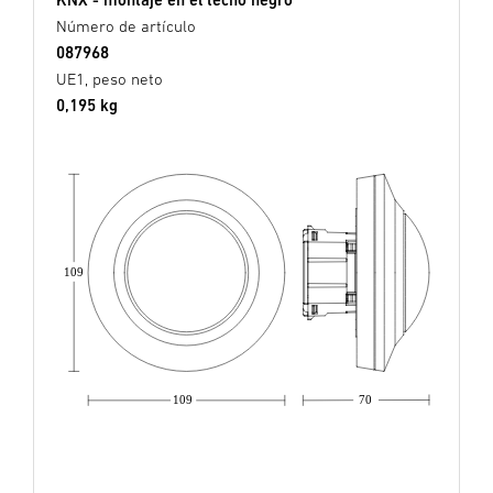
Número de artículo
087968
UE1, peso neto
0,195 kg
109
109
70