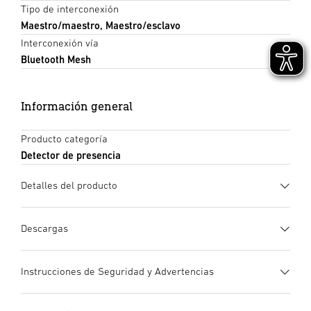
Tipo de interconexión
Maestro/maestro, Maestro/esclavo
Interconexión vía
Bluetooth Mesh
Información general
Producto categoría
Detector de presencia
Detalles del producto
Descargas
Ficha de datos
(PDF, 1335 KB)
Instrucciones de Seguridad y Advertencias
Iniciar descarga
1. Información de producto importante