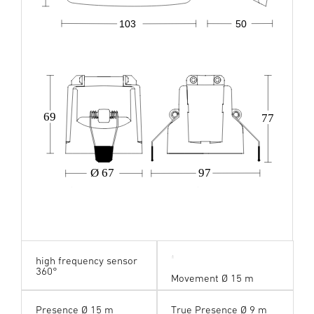
103
50
69
77
Ø 67
97
high frequency sensor
360°
Movement Ø 15 m
Presence Ø 15 m
True Presence Ø 9 m