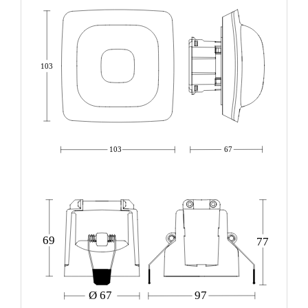
103
103
67
69
77
Ø 67
97