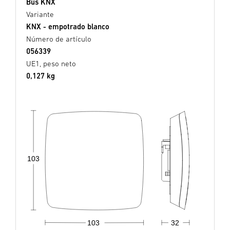
Bus KNX
Variante
KNX - empotrado blanco
Número de artículo
056339
UE1, peso neto
0,127 kg
103
103
32