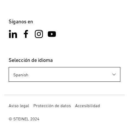
III
Temperatura ambiente
de -20 a 40 °C
Síganos en
Versión eléctrica
Anzahl der Ausgänge
1
Selección de idioma
Geeignet für Konstantspannung
Sí
Geeignet für Konstantstrom
No
Ausgangsspannung
24 V
Aviso legal
Protección de datos
Accesibilidad
© STEINEL 2024
Información general