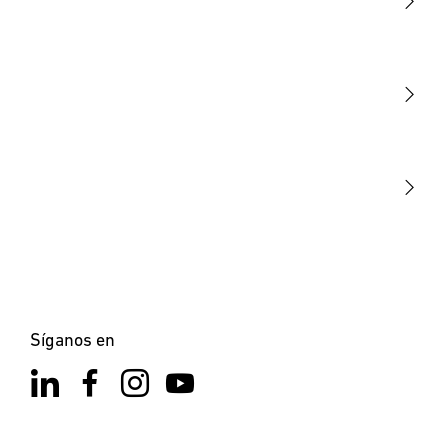
Luminarias
Sensores
STEINEL Tools
Nuestra misión
STEINEL Solutions
Contacto
Síganos en