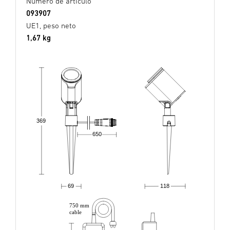
Número de artículo
093907
UE1, peso neto
1,67 kg
369
650
69
118
750 mm
cable