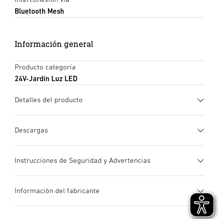
Bluetooth Mesh
Información general
Producto categoría
24V-Jardín Luz LED
Detalles del producto
Descargas
Ficha de datos
(PDF, 1089 KB)
Instrucciones de Seguridad y Advertencias
Iniciar descarga
1. Información de producto importante
Información del fabricante
¡Leer detenidamente y conservar para futuras consultas!
Instrucciones de uso
(PDF, 6 MB)
– Protegido por derechos de autor. Queda
Iniciar descarga
Plug&Play - Instalación
Fabricante
True Color
terminantemente prohibida la reimpresión, ya sea total o