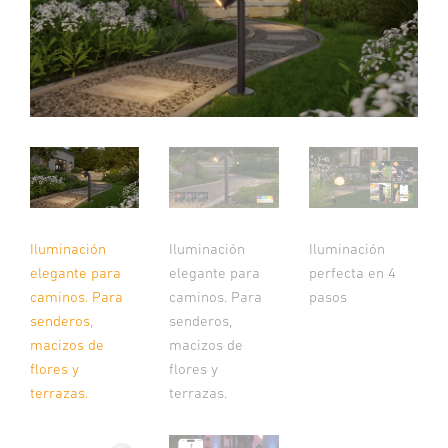
Iluminación
Iluminación
Iluminación
elegante para
elegante para
perfecta en 4
caminos. Para
caminos. Para
pasos
senderos,
senderos,
macizos de
macizos de
flores y
flores y
terrazas.
terrazas.