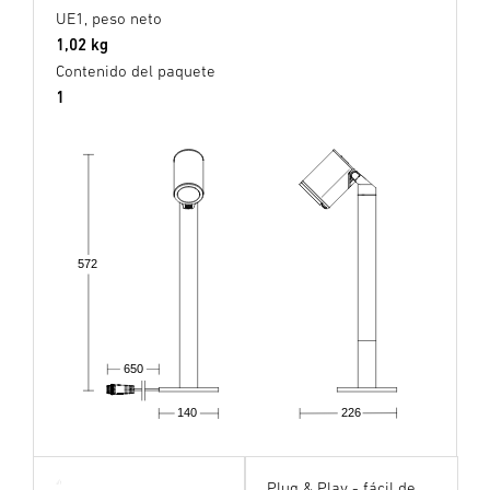
UE1, peso neto
1,02 kg
Contenido del paquete
1
572
650
140
226
Plug & Play - fácil de