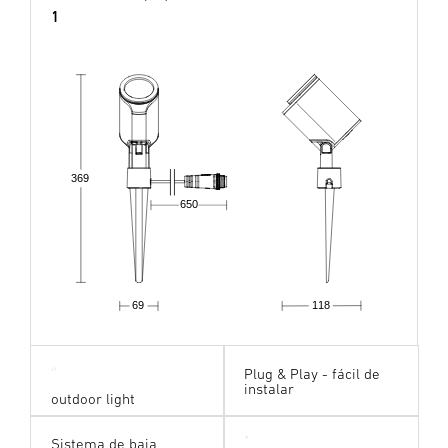
1
369
650
69
118
Plug & Play - fácil de
instalar
outdoor light
Sistema de baja