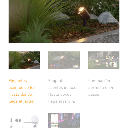
Elegantes
Elegantes
Iluminación
acentos de luz.
acentos de luz.
perfecta en 4
Hasta donde
Hasta donde
pasos
llega el jardín.
llega el jardín.