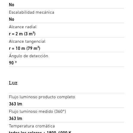
No
Escalabilidad mecánica
No
Alcance radial
r = 2 m (3 m²)
Alcance tangencial
r = 10 m (79 m²)
Ángulo de detección
90 °
Luz
Flujo luminoso producto completo
363 lm
Flujo luminoso medido (360°)
363 lm
Temperatura cromática
todos los colores + 1800-4000 K