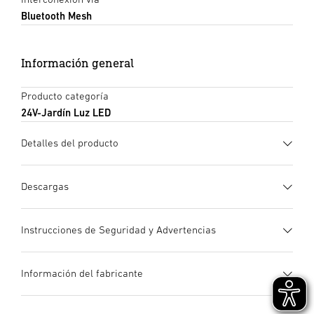
Bluetooth Mesh
Información general
Producto categoría
24V-Jardín Luz LED
Detalles del producto
Descargas
Ficha de datos
(PDF, 1089 KB)
Instrucciones de Seguridad y Advertencias
Iniciar descarga
1. Información de producto importante
Información del fabricante
¡Leer detenidamente y conservar para futuras consultas!
Instrucciones de uso
(PDF, 6 MB)
– Protegido por derechos de autor. Queda
Iniciar descarga
Plug&Play - Instalación
Fabricante
True Color
terminantemente prohibida la reimpresión, ya sea total o