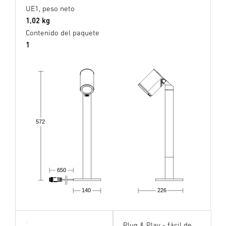
UE1, peso neto
1,02 kg
Contenido del paquete
1
572
650
140
226
Plug & Play - fácil de