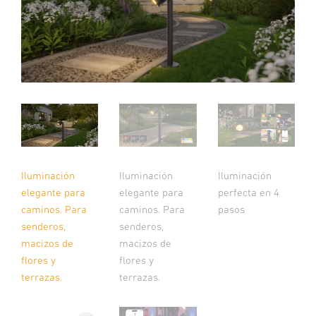
Iluminación
Iluminación
Iluminación
elegante para
elegante para
perfecta en 4
caminos. Para
caminos. Para
pasos
senderos,
senderos,
macizos de
macizos de
flores y
flores y
terrazas.
terrazas.