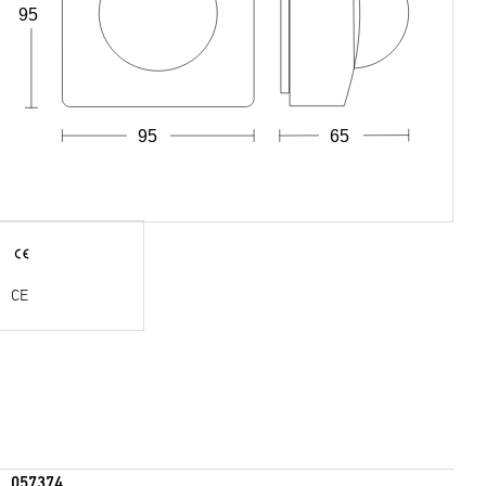
95
95
65
CE
057374