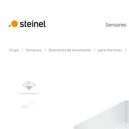
Sensores
Grupo
Sensores
Detectores de movimiento
para interiores
Detector de movimiento - Professional Line
IS 3360 MX Highbay DAL
Propiedades
Datos técnicos
Detalles del producto