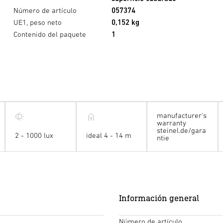
Número de artículo
057374
UE1, peso neto
0,152 kg
Contenido del paquete
1
manufacturer's
warranty
steinel.de/gara
2 - 1000 lux
ideal 4 - 14 m
ntie
Información general
Número de artículo