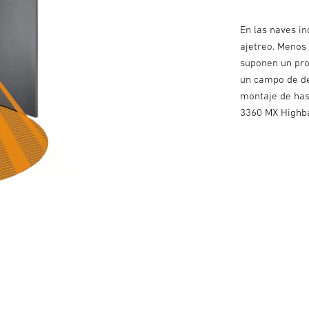
En las naves i
ajetreo. Menos
suponen un pro
un campo de de
montaje de has
3360 MX Highb