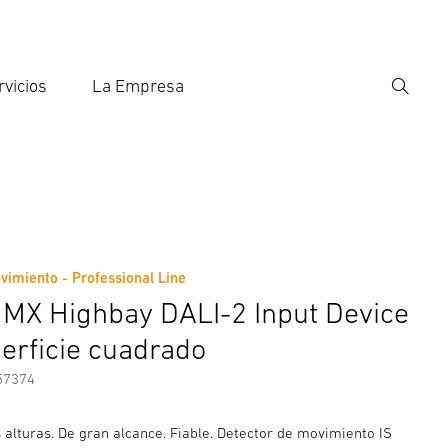
rvicios
La Empresa
Búsqu
roducir el término de búsqueda
eda
uadrado
vimiento - Professional Line
nformación del fabricante
Accesorios
 MX Highbay DALI-2 Input Device
perficie cuadrado
57374
 alturas. De gran alcance. Fiable. Detector de movimiento IS