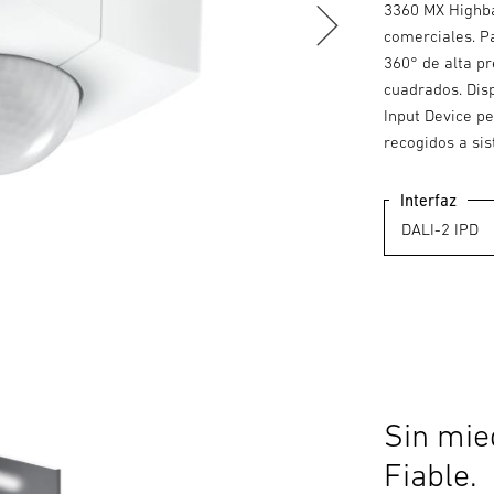
3360 MX Highbay
comerciales. P
360° de alta p
cuadrados. Dis
Input Device pe
recogidos a sis
Interfaz
Sin mied
Fiable.