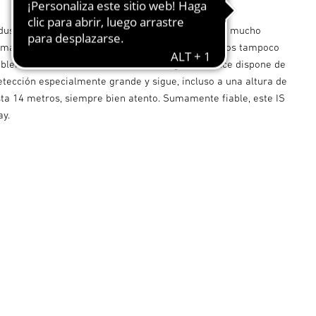
ndustriales y locales comerciales casi siempre hay mucho
 mal que con el IS 3360 MX Highbay los techos altos tampoco
blema. El detector de movimiento de gran alcance dispone de
tección especialmente grande y sigue, incluso a una altura de
ta 14 metros, siempre bien atento. Sumamente fiable, este IS
ay.