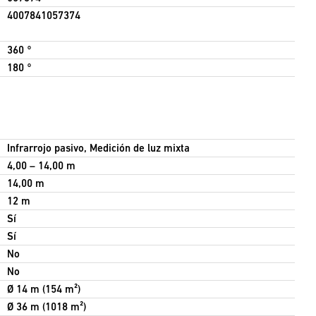
4007841057374
360 °
180 °
Infrarrojo pasivo, Medición de luz mixta
4,00 – 14,00 m
14,00 m
12 m
Sí
Sí
No
No
Ø 14 m (154 m²)
Ø 36 m (1018 m²)