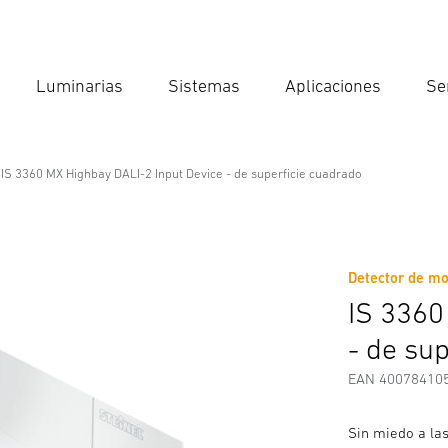
Luminarias
Sistemas
Aplicaciones
Se
Int
Búsqu
IS 3360 MX Highbay DALI-2 Input Device - de superficie cuadrado
I-2 Input Device - de superficie c
Detector de mo
Descargas
Instrucciones de Seguridad y Advertencias
I
IS 3360
- de su
EAN 40078410
Sin miedo a las