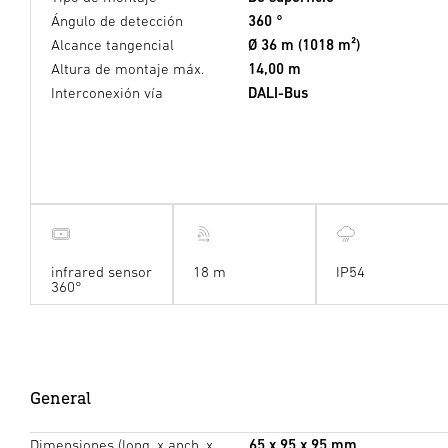
Ángulo de detección
360 °
Alcance tangencial
Ø 36 m (1018 m²)
Altura de montaje máx.
14,00 m
Interconexión vía
DALI-Bus
infrared sensor
18 m
IP54
360°
General
Dimensiones (long. x anch. x
65 x 95 x 95 mm