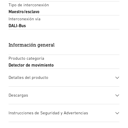
Tipo de interconexión
Maestro/esclavo
Interconexión vía
DALI-Bus
Información general
Producto categoría
Detector de movimiento
Detalles del producto
Descargas
Ficha de datos
(PDF, 1228 KB)
Instrucciones de Seguridad y Advertencias
Iniciar descarga
1. Información de producto importante