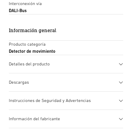
Interconexión vía
DALI-Bus
Información general
Producto categoría
Detector de movimiento
Detalles del producto
Descargas
Ficha de datos
(PDF, 1194 KB)
Instrucciones de Seguridad y Advertencias
Iniciar descarga
1. Información de producto importante
Información del fabricante
¡Leer detenidamente y conservar para futuras consultas! –
Instrucciones de uso
(PDF, 5 MB)
Protegido por derechos de autor. Queda terminantemente
Iniciar descarga
Material sintético
Fabricante
Gran espacio para