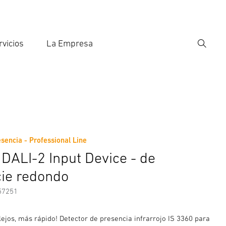
rvicios
La Empresa
Búsqu
roducir el término de búsqueda
eda
sencia - Professional Line
nformación del fabricante
Accesorios
 DALI-2 Input Device - de
cie redondo
57251
lejos, más rápido! Detector de presencia infrarrojo IS 3360 para