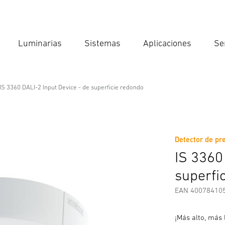
Luminarias
Sistemas
Aplicaciones
Se
Int
Búsqu
IS 3360 DALI-2 Input Device - de superficie redondo
evice - de superficie redondo
Detector de pre
Descargas
Instrucciones de Seguridad y Advertencias
I
IS 3360
superfi
EAN 40078410
¡Más alto, más 