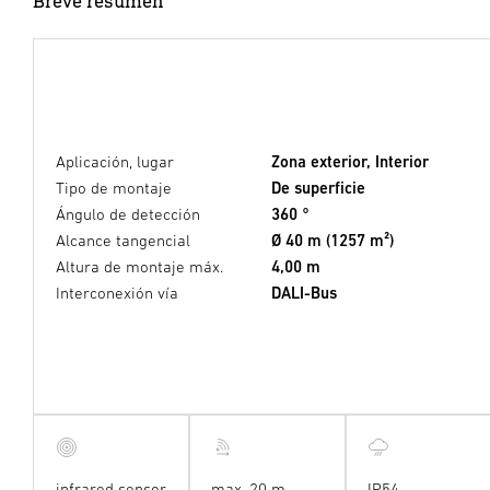
Breve resumen
Aplicación, lugar
Zona exterior, Interior
Tipo de montaje
De superficie
Ángulo de detección
360 °
Alcance tangencial
Ø 40 m (1257 m²)
Altura de montaje máx.
4,00 m
Interconexión vía
DALI-Bus
infrared sensor
max. 20 m
IP54