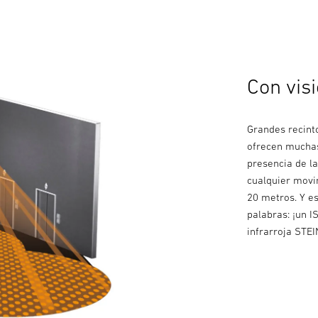
Con vis
Grandes recint
ofrecen muchas
presencia de la
cualquier movi
20 metros. Y e
palabras: ¡un 
infrarroja STE