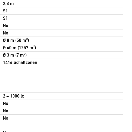
2,8 m
Sí
Sí
No
No
Ø 8 m (50 m²)
Ø 40 m (1257 m²)
Ø 3 m (7 m²)
1416 Schaltzonen
2 – 1000 lx
No
No
No