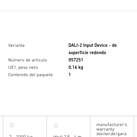
Variante
DALI-2 Input Device - de
superficie redondo
Número de artículo
057251
UE1, peso neto
0,16 kg
Contenido del paquete
1
manufacturer's
warranty
steinel.de/gara
2 - 1000 lux
ideal 2,5 - 4 m