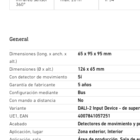
360°
General
Dimensiones (long. x anch. x
65 x 95 x 95 mm
alt.)
Dimensiones (Ø x alt.)
126 x 65 mm
Con detector de movimiento
Sí
Garantía de fabricante
5 años
Configuración mediante
Bus
Con mando a distancia
No
Variante
DALI-2 Input Device - de super
UE1, EAN
4007841057251
Acabado
Detectores de movimiento y p
Aplicación, lugar
Zona exterior, Interior
Aplicación, sala
Área de producción, Sala de es