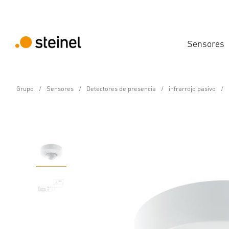
Sensores
Grupo
Sensores
Detectores de presencia
infrarrojo pasivo
Detector de presencia - Professional Line
IS 3360 DALI-2 Input D
Propiedades
Datos técnicos
Detalles del producto