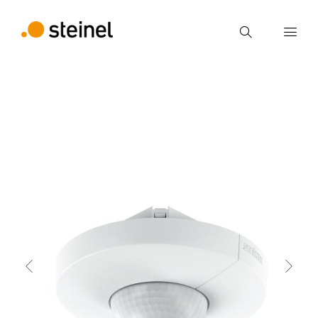
Búsqueda
Introducir el término de búsqueda
Volver
Propiedades
Datos técnicos
Detalles de
Búsqueda