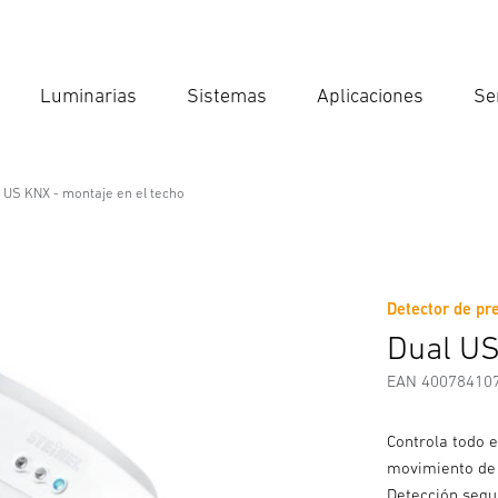
Luminarias
Sistemas
Aplicaciones
Se
Int
Búsqu
 US KNX - montaje en el techo
 en el techo
Detector de pre
Descargas
Instrucciones de Seguridad y Advertencias
I
Dual US
EAN 40078410
Controla todo e
movimiento de u
Detección segu