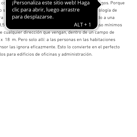
z con máxima precisión en pasillos y corredores largos. Porque
o se puede detectar claramente. Gracias a la tecnología de
ara el Dual US, esto no es ningún problema. Montado a una
 3,5 metros, el detector de presencia registra incluso mínimos
e cualquier dirección que vengan, dentro de un campo de
x 18 m. Pero solo allí: a las personas en las habitaciones
nsor las ignora eficazmente. Esto lo convierte en el perfecto
los para edificios de oficinas y administración.