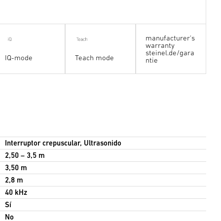
manufacturer's
warranty
steinel.de/gara
IQ-mode
Teach mode
ntie
Interruptor crepuscular, Ultrasonido
2,50 – 3,5 m
3,50 m
2,8 m
40 kHz
Sí
No