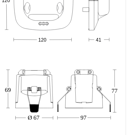
120
120
41
69
77
Ø 67
97