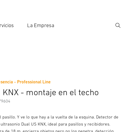
rvicios
La Empresa
Búsqu
roducir el término de búsqueda
eda
sencia - Professional Line
nformación del fabricante
Accesorios
 KNX - montaje en el techo
79604
l pasillo. Y ve lo que hay a la vuelta de la esquina. Detector de
ltrasonio Dual US KNX, ideal para pasillos y recibidores.
ra de 18 m, encierra objetos pero no los penetra, detección