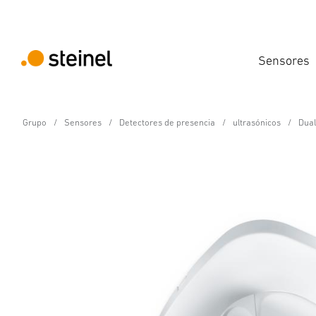
Sensores
Grupo
Sensores
Detectores de presencia
ultrasónicos
Dual
Detector de presencia - Professional Line
Dual US KNX - montaje
Propiedades
Datos técnicos
Detalles del producto