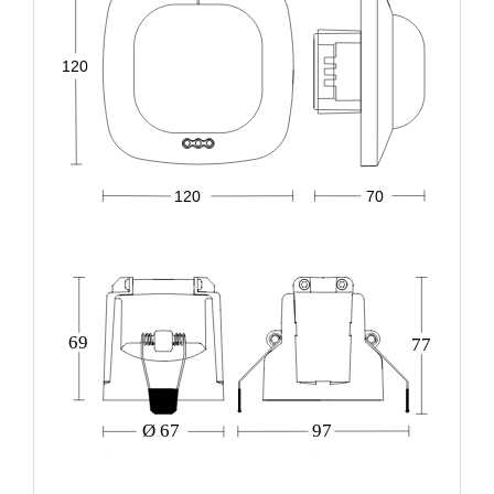
120
120
70
69
77
Ø 67
97