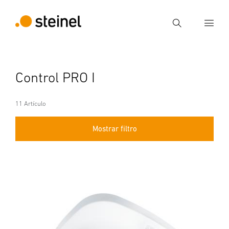
Búsqueda
Introducir el término de búsqueda
Control PRO I
Búsqueda
11 Artículo
Mostrar filtro