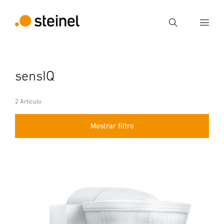
Búsqueda
Introducir el término de búsqueda
sensIQ
Búsqueda
2 Artículo
Mostrar filtro