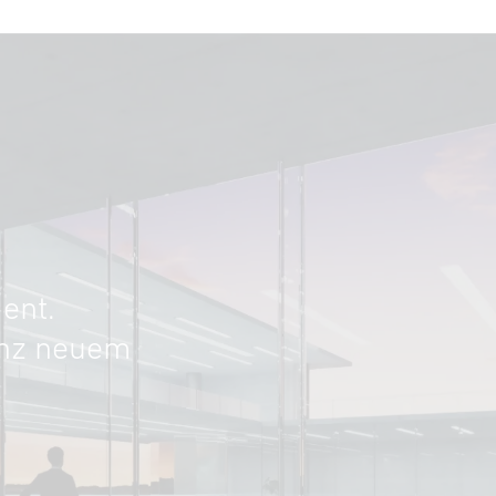
ent.
anz neuem