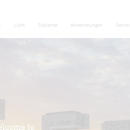
k
Licht
Systeme
Anwendungen
Servic
Suc
Suche
elcome to