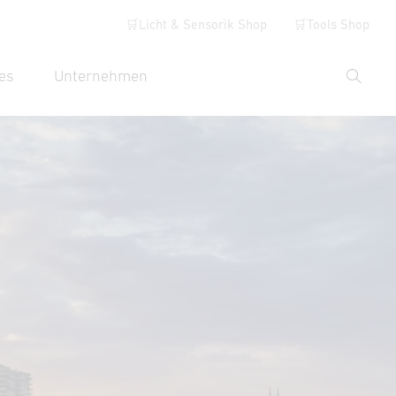
🛒Licht & Sensorik Shop
🛒Tools Shop
es
Unternehmen
Suche
hbegriff eingeben