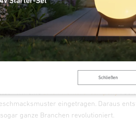
Schließen
lut - wir sind
„the inventors’ company“
. Se
eschmacksmuster eingetragen. Daraus entst
sogar ganze Branchen revolutioniert.