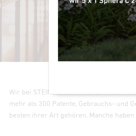
Wir bei STEINEL haben das Erfinden im B
mehr als 300 Patente, Gebrauchs- und G
besten ihrer Art gehören. Manche haben 