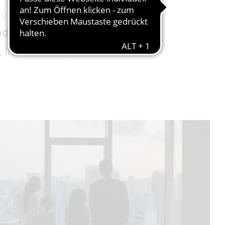
nagement
,
Work-
d Komfort in jedes
Installateure,