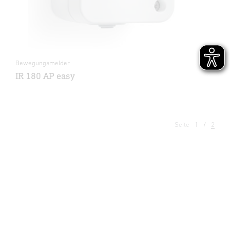
Bewegungsmelder
IR 180 AP easy
Seite
1
2