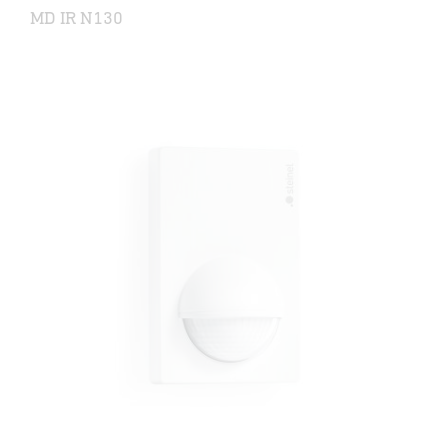
MD IR N130