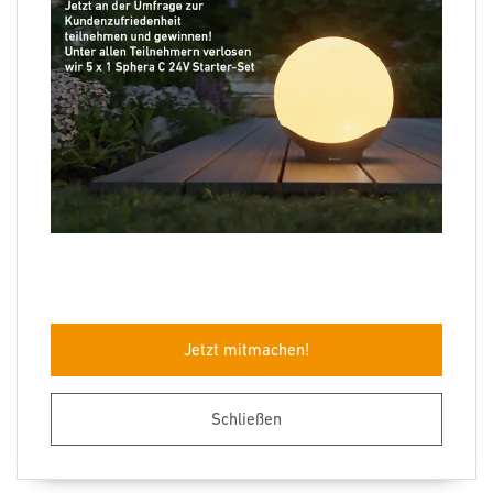
Folgen Sie uns
Sprachauswahl
Jetzt mitmachen!
Impressum
Datenschutz
Barrierefreiheit
AGB
Herstellergarantie
Entsorgungshinweise
Schließen
© STEINEL 2026