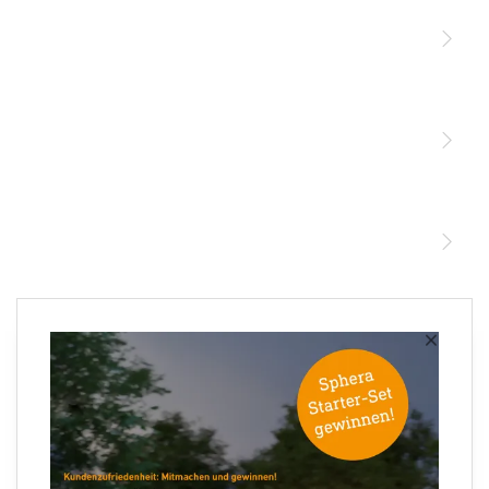
Licht
Sensoren
STEINEL Leuchten & Sensoren Online Shop
Unsere Mission
STEINEL Tools Online Shop
Kontakt
STEINEL Solutions
Newsletter anmelden
×
Ihre E-Mail Adresse