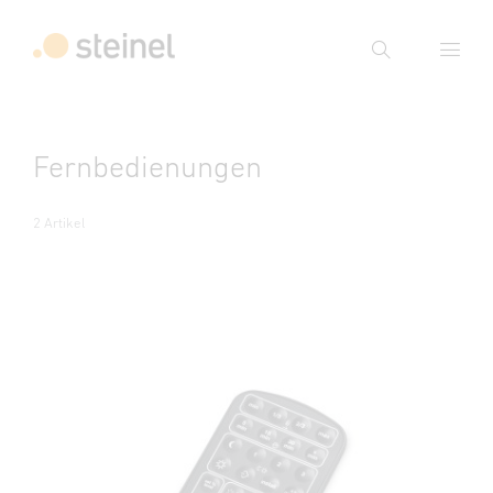
Suche
Suchbegriff eingeben
Fernbedienungen
Suche
2 Artikel