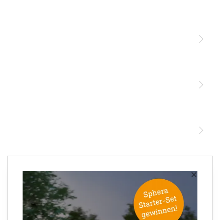
Licht
Sensoren
STEINEL Leuchten & Sensoren Online Shop
Unsere Mission
STEINEL Tools Online Shop
Kontakt
STEINEL Solutions
Newsletter anmelden
×
Ihre E-Mail Adresse