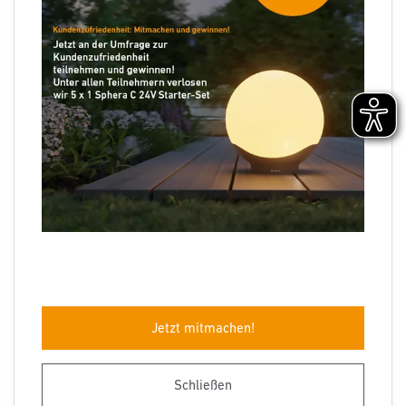
Folgen Sie uns
Sprachauswahl
Jetzt mitmachen!
Impressum
Datenschutz
Barrierefreiheit
AGB
Herstellergarantie
Entsorgungshinweise
Schließen