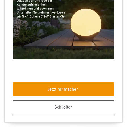
RS 200 SC: Bluetooth-fähige Indoor-
Sensorleuchte von STEINEL
Mit der RS 200 SC präsentiert STEINEL die erste Connect
LED-Innenleuchte in seinem Indoor- Sortiment. Mit ihrem
hochwertigen, anthrazitfarbenen Aluminiumgehäuse setzt
sie edle Design- und Lichtakzente. Angebracht an Wand
oder Decke, lässt sich die Innenleuchte via Bluetooth
bequem per kostenloser STEINEL Connect App einstellen,
vernetzen und bedienen.
Jetzt mitmachen!
Download Pressematerial
Schließen