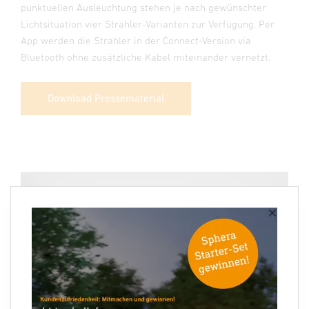
punktuellen Ausleuchtung stehen je nach gewünschter
Lichtsituation vier Strahler-Varianten zur Verfügung. Per
App werden die Strahler in der Connect-Version via
Bluetooth ohne zusätzliche Kabel miteinander vernetzt.
Download Pressematerial
×