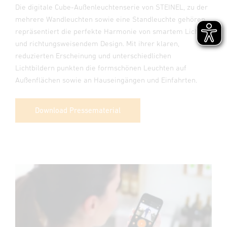
Die digitale Cube-Außenleuchtenserie von STEINEL, zu der
mehrere Wandleuchten sowie eine Standleuchte gehören,
repräsentiert die perfekte Harmonie von smartem Licht
und richtungsweisendem Design. Mit ihrer klaren,
reduzierten Erscheinung und unterschiedlichen
Lichtbildern punkten die formschönen Leuchten auf
Außenflächen sowie an Hauseingängen und Einfahrten.
Download Pressematerial